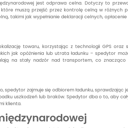
ędzynarodowej jest odprawa celna. Dotyczy to przewo
, które muszą przejść przez kontrolę celną w różnych p
ą, takimi jak wypełnianie deklaracji celnych, opłacenie 
okalizację towaru, korzystając z technologii GPS ora
kich jak opóźnienia lub utrata ładunku – spedytor m
alają na stały nadzór nad transportem, co znacząco
o, spedytor zajmuje się odbiorem ładunku, sprawdzając j
ypadku uszkodzeń lub braków. Spedytor dba o to, aby cał
i klienta.
 międzynarodowej