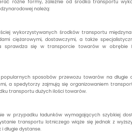
rać różne formy, zależnie od środka transportu wyk
ędzynarodowej należą:
ęściej wykorzystywanych środków transportu międzyn
i ciężarowymi, dostawczymi, a także specjalistycz
 sprawdza się w transporcie towarów w obrębie E
ej popularnych sposobów przewozu towarów na długie 
mi, a spedytorzy zajmują się organizowaniem transpor
ku transportu dużych ilości towarów.
nie w przypadku ładunków wymagających szybkiej dost
stanie transportu lotniczego wiąże się jednak z wyższ
i długie dystanse.