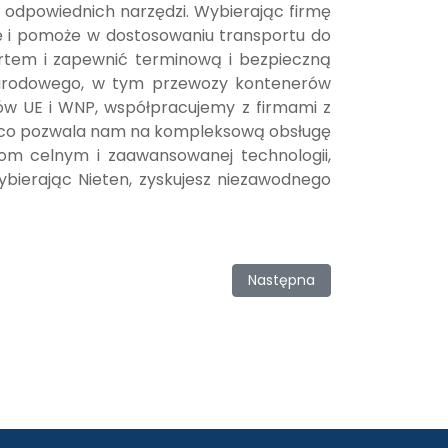
 odpowiednich narzędzi. Wybierając firmę
 i pomoże w dostosowaniu transportu do
rtem i zapewnić terminową i bezpieczną
narodowego, w tym przewozy kontenerów
ów UE i WNP, współpracujemy z firmami z
ny, co pozwala nam na kompleksową obsługę
om celnym i zaawansowanej technologii,
bierając Nieten, zyskujesz niezawodnego
Następna strona: Logistyka i 
Następna