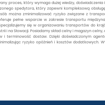
y proces, który wymaga dużej wiedzy, doświadczenia i
czonego spedytora, który zapewni kompleksową obsługę
posób można zminimalizować ryzyko związane z transpo
feruje pełne wsparcie w zakresie transportu między
ecjalizujemy się w organizowaniu transportów do kraj
rii i na Słowacji. Posiadamy skład celny i magazyn cel
tów i terminowość dostaw. Dzięki doświadczonym agent
nimalizując ryzyko opóźnień i kosztów dodatkowych. Wy
k go uzyskać - poradnik od agencji celnej