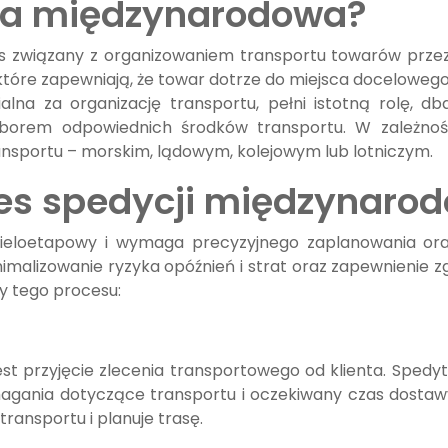
ja międzynarodowa?
 związany z organizowaniem transportu towarów przez
, które zapewniają, że towar dotrze do miejsca docelowe
ialna za organizację transportu, pełni istotną rolę, d
orem odpowiednich środków transportu. W zależności
ansportu – morskim, lądowym, kolejowym lub lotniczym.
es spedycji międzynarod
ieloetapowy i wymaga precyzyjnego zaplanowania oraz
imalizowanie ryzyka opóźnień i strat oraz zapewnienie 
y tego procesu:
st przyjęcie zlecenia transportowego od klienta. Spedyt
ymagania dotyczące transportu i oczekiwany czas dostawy
ransportu i planuje trasę.