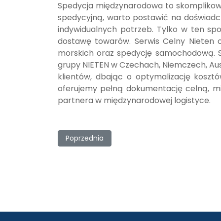
Spedycja międzynarodowa to skomplikowan
spedycyjną, warto postawić na doświad
indywidualnych potrzeb. Tylko w ten s
dostawę towarów.
Serwis Celny Nieten
o
morskich oraz spedycję samochodową. Sp
grupy NIETEN w Czechach, Niemczech, Aust
klientów, dbając o optymalizację kosz
oferujemy pełną dokumentację celną, mi
partnera w międzynarodowej logistyce.
Poprzednia strona: Co to jest status AEO i ja
Poprzednia