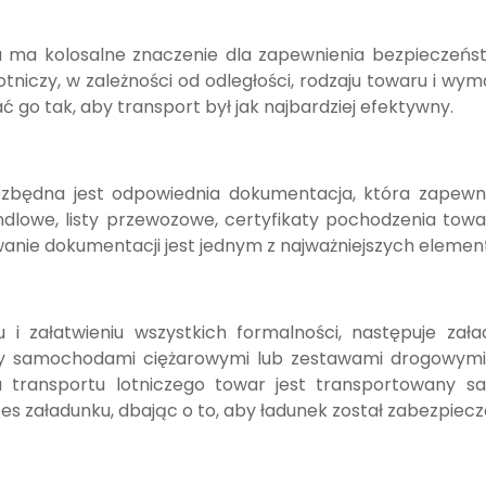
 ma kolosalne znaczenie dla zapewnienia bezpieczeńst
otniczy, w zależności od odległości, rodzaju towaru i w
ć go tak, aby transport był jak najbardziej efektywny.
ezbędna jest odpowiednia dokumentacja, która zapewni
ndlowe, listy przewozowe, certyfikaty pochodzenia tow
nie dokumentacji jest jednym z najważniejszych elemen
 i załatwieniu wszystkich formalności, następuje zał
 samochodami ciężarowymi lub zestawami drogowymi,
 transportu lotniczego towar jest transportowany s
es załadunku, dbając o to, aby ładunek został zabezpiec