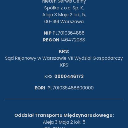
Nieten Serwis Celny
Spółka z o.o. Sp. K.
Aleja 3 Maja 2 lok. 5,
00-391 Warszawa
NIP
PL7010364888
REGON
146472088
KRS:
Sąd Rejonowy w Warszawie VII Wydział Gospodarczy
KRS
KRS:
0000446173
EORI
: PL701036488800000
Oddział Transportu Międzynarodowego:
Aleja 3 Maja 2 lok. 5