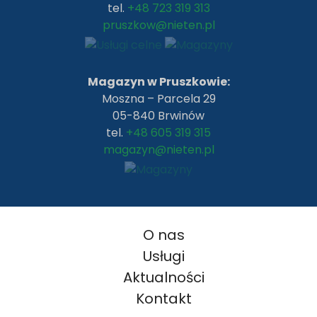
tel.
+48 723 319 313
pruszkow@nieten.pl
Magazyn w Pruszkowie:
Moszna – Parcela 29
05-840 Brwinów
tel.
+48 605 319 315
magazyn@nieten.pl
O nas
Usługi
Aktualności
Kontakt