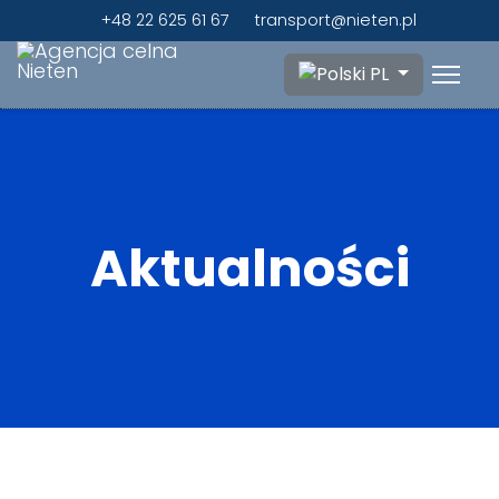
+48 22 625 61 67
transport@nieten.pl
Wybierz swój język
PL
Aktualności